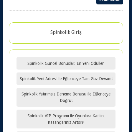
READ MORE
Spinkolik Giriş
Spinkolik Güncel Bonuslar: En Yeni Ödüller
Spinkolik Yeni Adresi ile Eğlenceye Tam Gaz Devam!
Spinkolik Yatırımsız Deneme Bonusu ile Eğlenceye
Doğru!
Spinkolik VIP Programı ile Oyunlara Katılın,
Kazançlarınız Artsın!