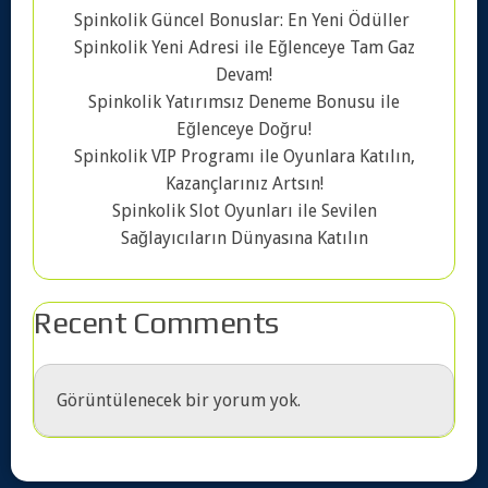
Spinkolik Güncel Bonuslar: En Yeni Ödüller
Spinkolik Yeni Adresi ile Eğlenceye Tam Gaz
Devam!
Spinkolik Yatırımsız Deneme Bonusu ile
Eğlenceye Doğru!
Spinkolik VIP Programı ile Oyunlara Katılın,
Kazançlarınız Artsın!
Spinkolik Slot Oyunları ile Sevilen
Sağlayıcıların Dünyasına Katılın
Recent Comments
Görüntülenecek bir yorum yok.