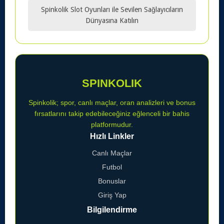
Spinkolik Slot Oyunları ile Sevilen Sağlayıcıların
Dünyasına Katılın
SPINKOLIK
Spinkolik; spor, canlı maçlar, oran analizleri ve bonus
fırsatlarını takip edebileceğiniz eğlenceli bir bahis
platformudur.
Hızlı Linkler
Canlı Maçlar
Futbol
Bonuslar
Giriş Yap
Bilgilendirme