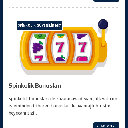
SPINKOLIK GÜVENILIR MI?
Spinkolik Bonusları
Spinkolik bonusları ile kazanmaya devam, ilk yatırım
işleminden itibaren bonuslar ile avantajlı bir site
heyecanı sizi…
READ MORE