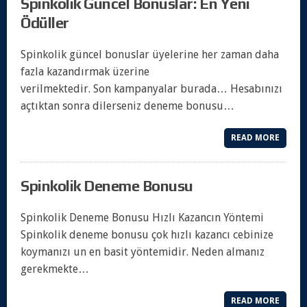
Spinkolik Güncel Bonuslar: En Yeni
Ödüller
Spinkolik güncel bonuslar üyelerine her zaman daha
fazla kazandırmak üzerine
verilmektedir. Son kampanyalar burada… Hesabınızı
açtıktan sonra dilerseniz deneme bonusu…
READ MORE
Spinkolik Deneme Bonusu
Spinkolik Deneme Bonusu Hızlı Kazancın Yöntemi
Spinkolik deneme bonusu çok hızlı kazancı cebinize
koymanızı un en basit yöntemidir. Neden almanız
gerekmekte…
READ MORE